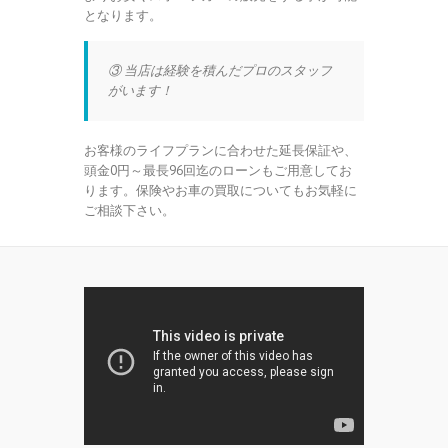
となります。
③ 当店は経験を積んだプロのスタッフ
がいます！
お客様のライフプランに合わせた延長保証や、
頭金0円～最長96回迄のローンもご用意してお
ります。保険やお車の買取についてもお気軽に
ご相談下さい。
動
画
プ
レ
ー
ヤ
ー