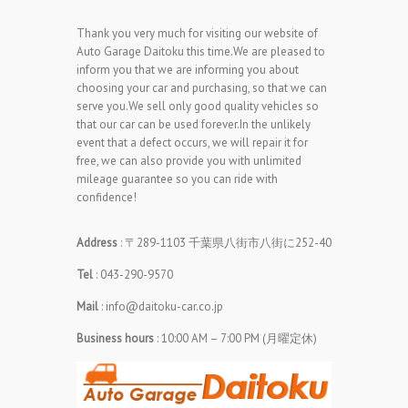
Thank you very much for visiting our website of
Auto Garage Daitoku this time.We are pleased to
inform you that we are informing you about
choosing your car and purchasing, so that we can
serve you.We sell only good quality vehicles so
that our car can be used forever.In the unlikely
event that a defect occurs, we will repair it for
free, we can also provide you with unlimited
mileage guarantee so you can ride with
confidence!
Address
: 〒289-1103 千葉県八街市八街に252-40
Tel
: 043-290-9570
Mail
: info@daitoku-car.co.jp
Business hours
: 10:00 AM – 7:00 PM (月曜定休)